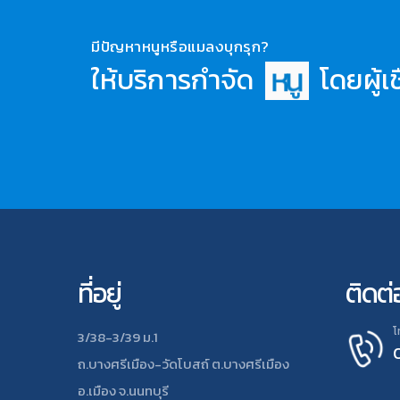
มีปัญหาหนูหรือแมลงบุกรุก?
ให้บริการกำจัด
โดยผู้เ
ห
น
ที่อยู่
ติดต่
โ
3/38-3/39 ม.1
ถ.บางศรีเมือง-วัดโบสถ์ ต.บางศรีเมือง
อ.เมือง จ.นนทบุรี