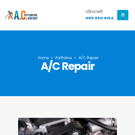
ปรึกษาฟรี
089 990 6154
Home
»
Portfolios
»
A/C Repair
A/C Repair